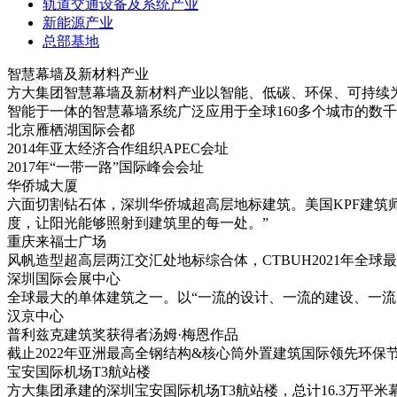
轨道交通设备及系统产业
新能源产业
总部基地
智慧幕墙及新材料产业
方大集团智慧幕墙及新材料产业以智能、低碳、环保、可持续
智能于一体的智慧幕墙系统广泛应用于全球160多个城市的数
北京雁栖湖国际会都
2014年亚太经济合作组织APEC会址
2017年“一带一路”国际峰会会址
华侨城大厦
六面切割钻石体，深圳华侨城超高层地标建筑。美国KPF建筑
度，让阳光能够照射到建筑里的每一处。”
重庆来福士广场
风帆造型超高层两江交汇处地标综合体，CTBUH2021年全球最佳
深圳国际会展中心
全球最大的单体建筑之一。以“一流的设计、一流的建设、一流
汉京中心
普利兹克建筑奖获得者汤姆·梅恩作品
截止2022年亚洲最高全钢结构&核心筒外置建筑国际领先环保
宝安国际机场T3航站楼
方大集团承建的深圳宝安国际机场T3航站楼，总计16.3万平